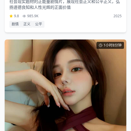
社会现实题材的正能量剧情片，展现社会正义和公平正义，弘
扬道德良知和人性光辉的正面价值
9.8
985.9K
2025
剧情
正义
公平
1小时8分钟