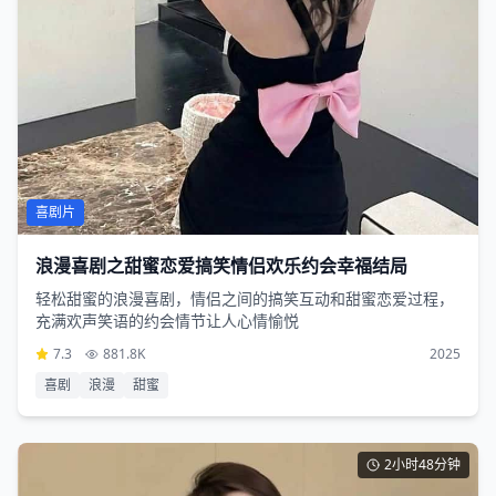
喜剧片
浪漫喜剧之甜蜜恋爱搞笑情侣欢乐约会幸福结局
轻松甜蜜的浪漫喜剧，情侣之间的搞笑互动和甜蜜恋爱过程，
充满欢声笑语的约会情节让人心情愉悦
7.3
881.8K
2025
喜剧
浪漫
甜蜜
2小时48分钟