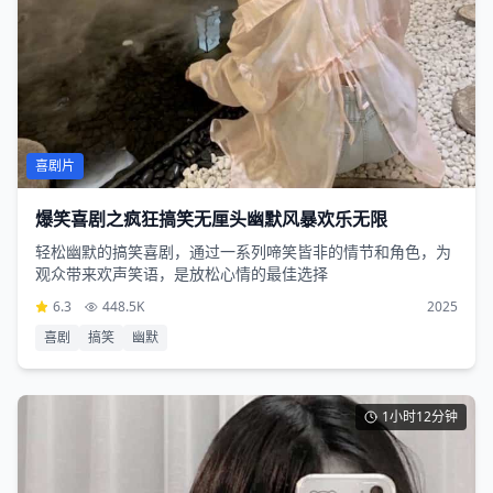
喜剧片
爆笑喜剧之疯狂搞笑无厘头幽默风暴欢乐无限
轻松幽默的搞笑喜剧，通过一系列啼笑皆非的情节和角色，为
观众带来欢声笑语，是放松心情的最佳选择
6.3
448.5K
2025
喜剧
搞笑
幽默
1小时12分钟