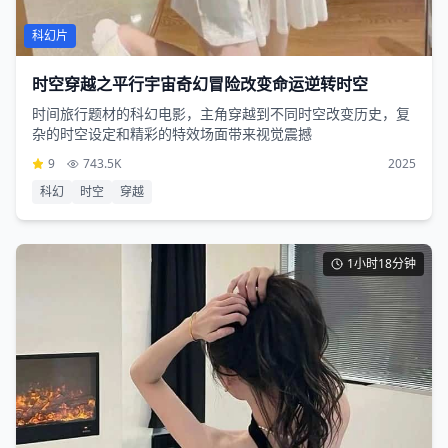
科幻片
时空穿越之平行宇宙奇幻冒险改变命运逆转时空
时间旅行题材的科幻电影，主角穿越到不同时空改变历史，复
杂的时空设定和精彩的特效场面带来视觉震撼
9
743.5K
2025
科幻
时空
穿越
1小时18分钟