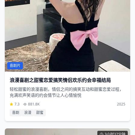
喜剧片
浪漫喜剧之甜蜜恋爱搞笑情侣欢乐约会幸福结局
轻松甜蜜的浪漫喜剧，情侣之间的搞笑互动和甜蜜恋爱过程，
充满欢声笑语的约会情节让人心情愉悦
7.3
881.8K
2025
喜剧
浪漫
甜蜜
3小时37分钟