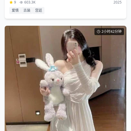
9
603.3K
2025
爱情
古装
宫廷
2小时42分钟