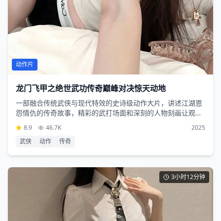
动作片
龙门飞甲之绝世武功传奇巅峰对决惊天动地
一部融合传统武侠与现代特效的史诗级动作大片，讲述江湖恩
怨情仇的传奇故事，精彩的武打场面和深刻的人物刻画让观众
沉浸其中
8.9
46.7K
2025
武侠
动作
传奇
3小时12分钟