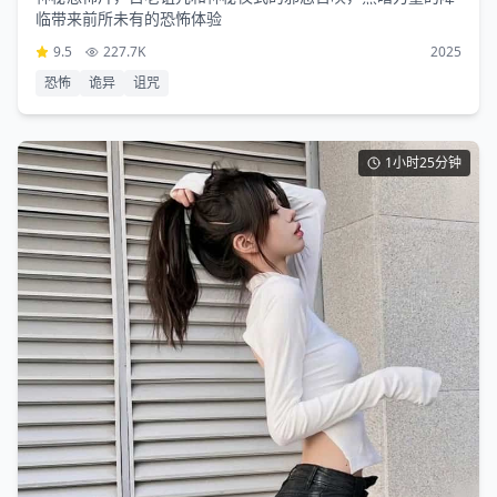
临带来前所未有的恐怖体验
9.5
227.7K
2025
恐怖
诡异
诅咒
1小时25分钟