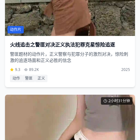
动作片
火线追击之警匪对决正义执法犯罪克星惊险追逐
警匪题材的动作片，正义警察与犯罪分子的激烈对决，惊险刺
激的追逐场面和正义必胜的信念
9.3
89.2K
2025
动作
警匪
正义
2小时31分钟